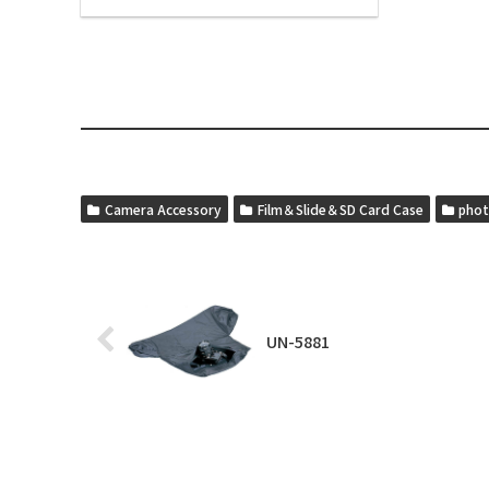
Camera Accessory
Film＆Slide＆SD Card Case
phot
UN-5881