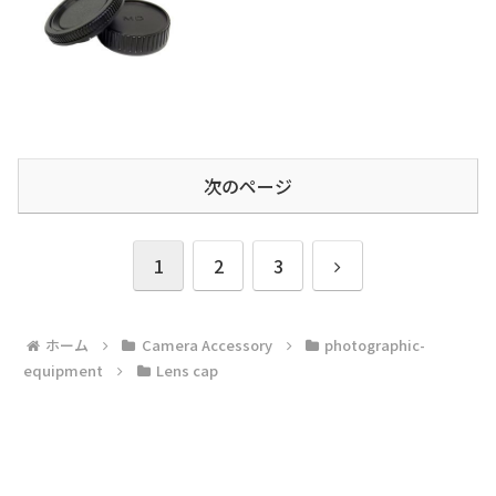
次のページ
次
1
2
3
へ
ホーム
Camera Accessory
photographic-
equipment
Lens cap