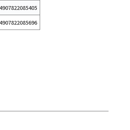
07822085405
07822085696