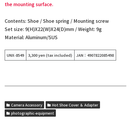
the mounting surface.
Contents: Shoe / Shoe spring / Mounting screw
Set size: 9(H)X22(W)X24(D)mm / Weight: 9g
Material: Aluminum/SUS
UNX-8549
3,300 yen (tax included)
JAN：4907822085498
Camera Accessory
Hot Shoe Cover ＆ Adapter
photographic-equipment