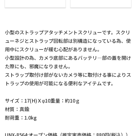
小型のストラップアタッチメントスクリューです。スクリ
ューネジとストラップ回転部は別構造になっている為、使
用中にスクリューが緩む心配がありません。
小型設計の為、カメラ底部にあるバッテリ―部の蓋を開け
た際にも、邪魔になりません。
ストラップ取付け部がないカメラ等に取付ける事によりス
トラップの使用が可能になる便利なアイテムです。
サイズ：17(H)Ｘφ10重量：約10ｇ
材質：真鍮
耐荷重：1.0kg
UNX-8564:オープン価格（推定実売価格：880円(税込））