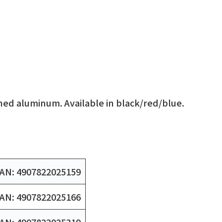
ned aluminum. Available in black/red/blue.
AN: 4907822025159
AN: 4907822025166