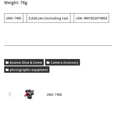
Weight: 76g
UNX-7405
5,028 yen (including tax)
JAN: 4907822074058
Bounce Shoe & Screw
Camera Accessory
photographic-equipment
UNX-7405